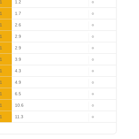
1
1.2
○
1
1.7
○
1
2.6
○
1
2.9
○
1
2.9
○
1
3.9
○
1
4.3
○
1
4.9
○
1
6.5
○
1
10.6
○
1
11.3
○