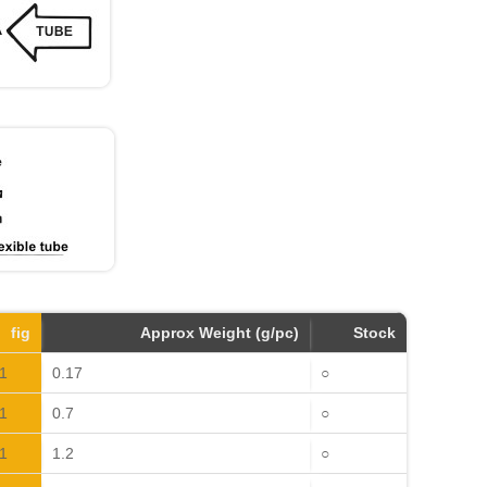
fig
Approx Weight (g/pc)
Stock
1
0.17
○
1
0.7
○
1
1.2
○