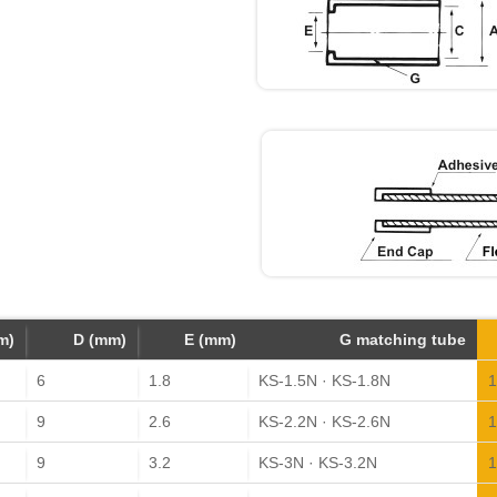
m)
D (mm)
E (mm)
G matching tube
6
1.8
KS-1.5N · KS-1.8N
1
9
2.6
KS-2.2N · KS-2.6N
1
9
3.2
KS-3N · KS-3.2N
1