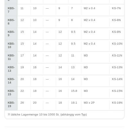
KBS-
11
10
—
9
7
M2 x 0.4
KS-7N
7
KBS-
12
10
—
9
8
M2 x 0.4
KS-8N
8
KBS-
15
14
—
12
9.5
M2 x 0.4
KS-9N
9
KBS-
15
14
—
12
9.5
M2 x 0.4
KS-10N
10
KBS-
17
14
—
12
11
M3
KS-11N
11
KBS-
19
16
—
14
13
M3
KS-13N
13
KBS-
20
18
—
16
14
M3
KS-14N
14
KBS-
22
18
—
16
15.8
M3
KS-15N
15
KBS-
26
20
—
18
19.1
M3 x 2P
KS-19N
19
※ übliche Lagermenge 10 bis 1000 St. (abhängig vom Typ)