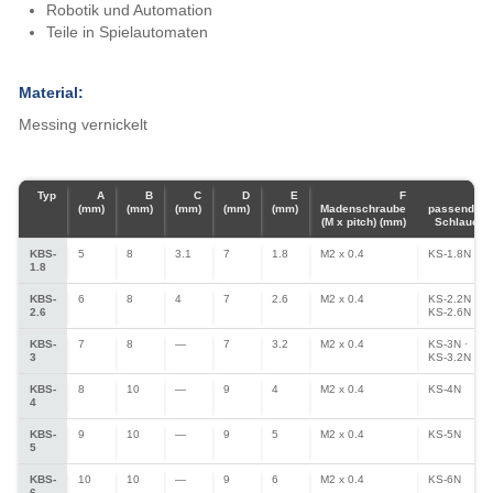
Robotik und Automation
Teile in Spielautomaten
Material:
Messing vernickelt
Typ
A
B
C
D
E
F
G
(mm)
(mm)
(mm)
(mm)
(mm)
Madenschraube
passender
(M x pitch) (mm)
Schlauch
KBS-
5
8
3.1
7
1.8
M2 x 0.4
KS-1.8N
1.8
KBS-
6
8
4
7
2.6
M2 x 0.4
KS-2.2N ·
2.6
KS-2.6N
KBS-
7
8
—
7
3.2
M2 x 0.4
KS-3N ·
3
KS-3.2N
KBS-
8
10
—
9
4
M2 x 0.4
KS-4N
4
KBS-
9
10
—
9
5
M2 x 0.4
KS-5N
5
KBS-
10
10
—
9
6
M2 x 0.4
KS-6N
6