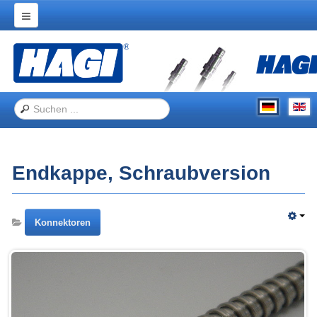
Home
Produkte
Anwendungen
Messe-Auftritte
Über Hagitec
Endkappe, Schraubversion
Kontakt
Konnektoren