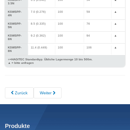
3.5N
KSWSPP-
7.0 (0.276)
100
59
▲
4N
KSWSPP-
8.5 (0.335)
100
76
▲
5N
KSWSPP-
9.2 (0.362)
100
94
▲
6N
KSWSPP-
11.4 (0.449)
100
106
▲
8N
○=HAGITEC Standardtyp. Übliche Lagermenge 10 bis 500m.
▲ = bitte anfragen
Zurück
Weiter
Produkte