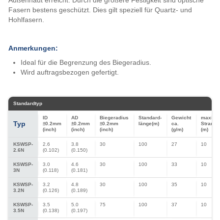
Außenhaut erreicht. Durch die größere Festigkeit sind optische
Fasern bestens geschützt. Dies gilt speziell für Quartz- und
Hohlfasern.
Anmerkungen:
Ideal für die Begrenzung des Biegeradius.
Wird auftragsbezogen gefertigt.
Standardtyp
ID
AD
Biegeradius
Standard-
Gewicht
maxima
Typ
±0.2mm
±0.2mm
±0.2mm
länge(m)
ca.
Strangl
(inch)
(inch)
(inch)
(g/m)
(m)
KSWSP-
2.6
3.8
30
100
27
10
2.6N
(0.102)
(0.150)
KSWSP-
3.0
4.6
30
100
33
10
3N
(0.118)
(0.181)
KSWSP-
3.2
4.8
30
100
35
10
3.2N
(0.126)
(0.189)
KSWSP-
3.5
5.0
75
100
37
10
3.5N
(0.138)
(0.197)