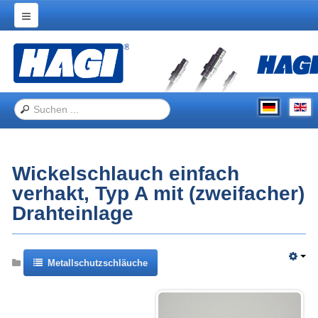
Home
Produkte
Anwendungen
Messe-Auftritte
Über Hagitec
Wickelschlauch einfach
Kontakt
verhakt, Typ A mit (zweifacher)
Drahteinlage
Metallschutzschläuche