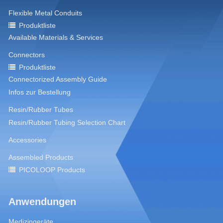
Flexible Metal Conduits
Produktliste
Available Materials & Services
Connectors
Produktliste
Connectorized Assembly Guide
Infos zur Bestellung
Resin/Rubber Tubes
Resin/Rubber Tubing Selection Chart
Accessories
Assembled Products
PICOLOOP Products
Anwendungen
Medizingeräte