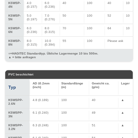
KSWSP-
4.0
6.0
40
100
40
10
4N
(0.157)
(0.236)
KSWSP-
5.0
7.0
50
100
52
10
5N
(0.197)
(0.276)
KSWSP-
6.0
8.0
70
100
64
10
6N
(0.236)
(0.315)
KSWSP-
8.0
10.0
55
100
Please ask
8N
(0.315)
(0.394)
○=HAGITEC Standardtyp. Übliche Lagermenge 10 bis 500m.
▲ = bitte anfragen
PVC beschichtet
AD ±0.2mm
Standardlänge
Gewicht ca.
Lager
Typ
(inch)
(m)
(g/m)
KSWSPP-
4.8 (0.189)
100
40
▲
2.6N
KSWSPP-
6.1 (0.240)
100
49
▲
3N
KSWSPP-
6.3 (0.248)
100
51
▲
3.2N
KSWSPP-
6.1 (0.240)
100
54
▲