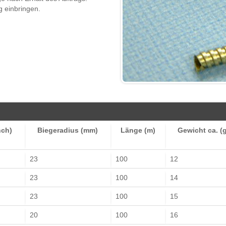
g einbringen.
nch)
Biegeradius (mm)
Länge (m)
Gewicht ca. (
23
100
12
23
100
14
23
100
15
20
100
16