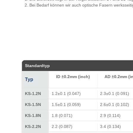
Bei Bedarf können wir auch optische Fasern werksseiti
Standardtyp
I
D
±0.2mm (inch)
AD ±0.2mm (i
Typ
KS-1.2N
1.2±0.1 (0.047)
2.3±0.1 (0.091)
KS-1.5N
1.5±0.1 (0.059)
2.6±0.1 (0.102)
KS-1.8N
1.8 (0.071)
2.9 (0.114)
KS-2.2N
2.2 (0.087)
3.4 (0.134)