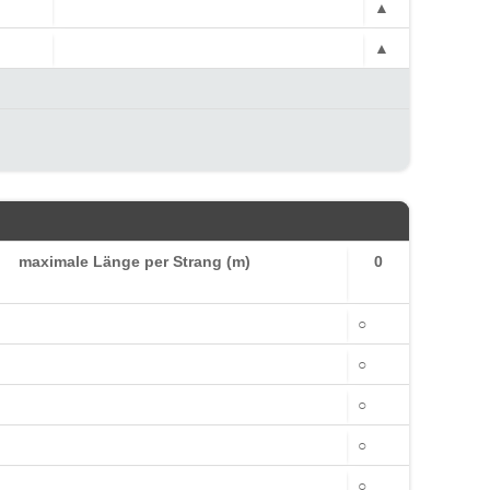
▲
▲
maximale Länge per Strang (m)
0
○
○
○
○
○