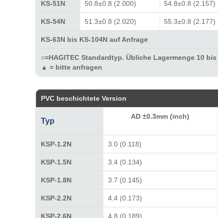
KS-51N
50.8±0.8 (2.000)
54.8±0.8 (2.157)
KS-54N
51.3±0.8 (2.020)
55.3±0.8 (2.177)
KS-63N bis KS-104N auf Anfrage
○=HAGITEC Standardtyp. Übliche Lagermenge 10 bis
▲ = bitte anfragen
PVC beschichtete Version
AD ±0.3mm (inch)
Typ
KSP-1.2N
3.0 (0.118)
KSP-1.5N
3.4 (0.134)
KSP-1.8N
3.7 (0.145)
KSP-2.2N
4.4 (0.173)
KSP-2.6N
4.8 (0.189)