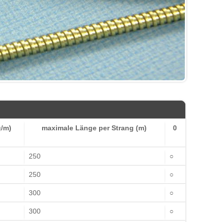
g/m)
maximale Länge per Strang (m)
0
250
○
250
○
300
○
300
○