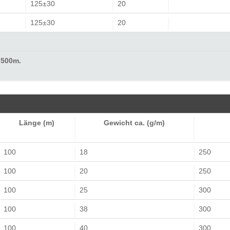
125±30
20
125±30
20
 500m.
Länge (m)
Gewicht ca. (g/m)
100
18
250
100
20
250
100
25
300
100
38
300
100
40
300